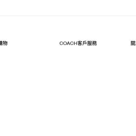
購物
COACH客戶服務
關
查詢
聯絡我們
公
導航
800-902-308
工
品
全
T