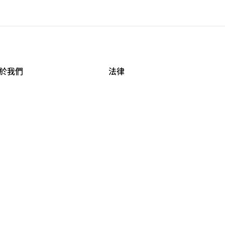
於我們
法律
司資料
使用條款
作機會
安全與隱私
牌保護
球商業誠信計畫
APESTRY