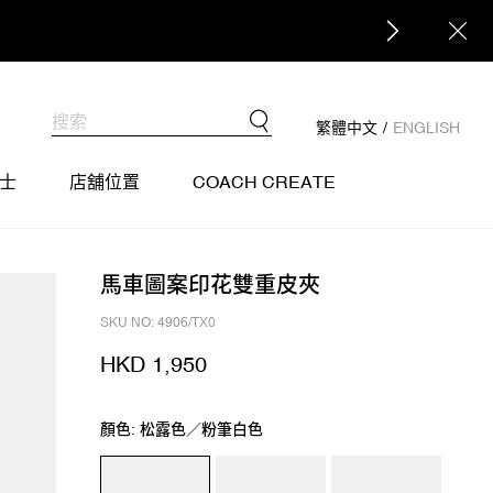
繁體中文
/
ENGLISH
士
店舖位置
COACH CREATE
馬車圖案印花雙重皮夾
SKU NO: 4906/TX0
HKD 1,950
顏色: 松露色／粉筆白色