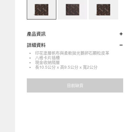
產品資訊
詳細資料
印花塗層帆布與柔軟拋光鵝卵石顆粒皮革
八格卡片插槽
現金收納隔層
長10.5公分 x 高9.5公分 x 寬2公分
目前缺貨