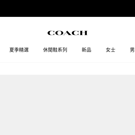
COACH會員權益調整通知
點擊查看
夏季精選
休閒鞋系列
新品
女士
男