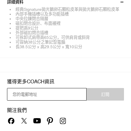
詳細資料
經典Signature拋光鵝卵石顆粒皮革與拋光鵝卵石顆粒皮革
內部手機插槽以及多功能插槽
中央拉鍊閉合隔層
磁扣閉合設計、布面襯裡
提把高9公分
外部磁扣閉合插槽
可拆卸式肩帶高65公分，可供肩背或斜背
可容納38公分之筆記型電腦
長38.5公分 x 高29.5公分 x 寬10公分
獲得更多COACH資訊
訂閱
關注我們