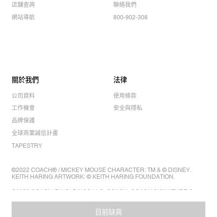
店舖查詢
聯絡我們
網站導航
800-902-308
關於我們
法律
公司資料
使用條款
工作機會
安全與隱私
品牌保護
全球商業誠信計畫
TAPESTRY
©2022 COACH® / MICKEY MOUSE CHARACTER: TM & © DISNEY.
KEITH HARING ARTWORK: © KEITH HARING FOUNDATION.
©2022 COACH IP HOLDINGS LLC. COACH, COACH SIGNATURE C
DESIGN, COACH & TAG DESIGN, COACH HORSE & CARRIAGE
DESIGN ARE REGISTERED TRADEMARKS OF COACH IP HOLDINGS
目前缺貨
LLC.