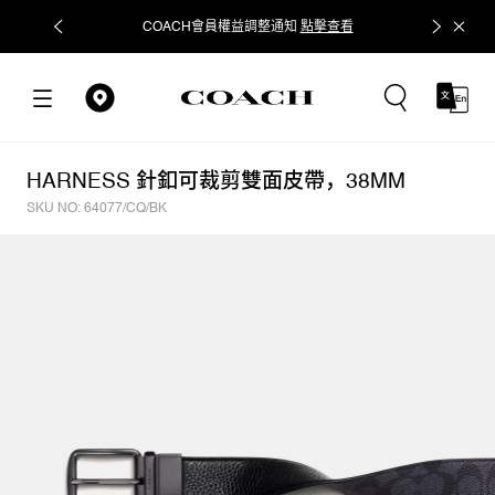
COACH會員權益調整通知
點擊查看
立即追蹤
HARNESS 針釦可裁剪雙面皮帶，38MM
SKU NO: 64077/CQ/BK