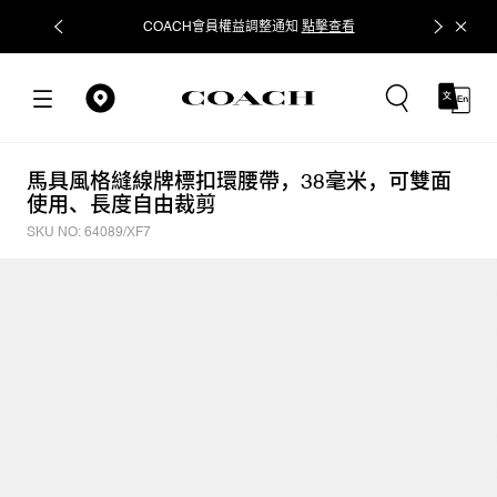
COACH會員權益調整通知
點擊查看
立即追蹤
馬具風格縫線牌標扣環腰帶，38毫米，可雙面
使用、長度自由裁剪
SKU NO: 64089/XF7