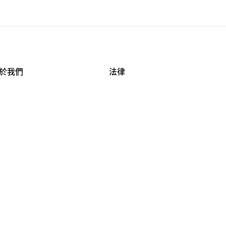
於我們
法律
司資料
使用條款
作機會
安全與隱私
牌保護
球商業誠信計畫
APESTRY