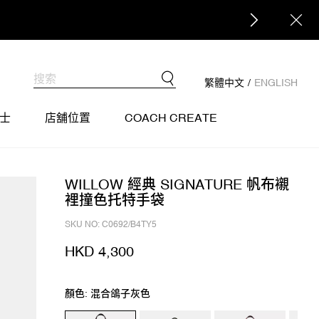
繁體中文
/
ENGLISH
士
店舖位置
COACH CREATE
WILLOW 經典 SIGNATURE 帆布襯
裡撞色托特手袋
SKU NO: C0692/B4TY5
HKD 4,300
顏色: 混合鴿子灰色