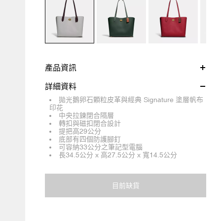
產品資訊
詳細資料
拋光鵝卵石顆粒皮革與經典 Signature 塗層帆布
印花
中央拉鍊閉合隔層
轉扣與磁扣閉合設計
提把高29公分
底部有四個防護腳釘
可容納33公分之筆記型電腦
長34.5公分 x 高27.5公分 x 寬14.5公分
目前缺貨