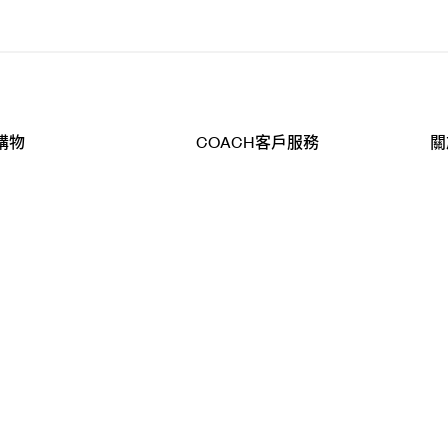
購物
COACH客戶服務
關
查詢
聯絡我們
公
導航
800-902-308
工
品
全
T