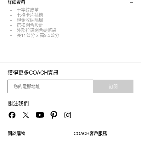
詳細資料
十字紋皮革
七格卡片插槽
現金收納隔層
搭扣閉合設計
外部拉鍊閉合硬幣袋
長11公分 x 高9.5公分
獲得更多COACH資訊
訂閱
關注我們
關於購物
COACH客戶服務