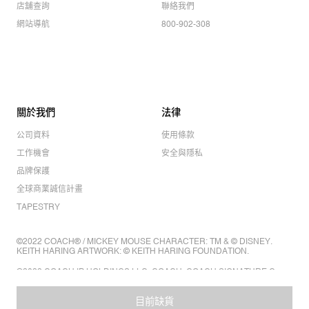
店舖查詢
聯絡我們
網站導航
800-902-308
關於我們
法律
公司資料
使用條款
工作機會
安全與隱私
品牌保護
全球商業誠信計畫
TAPESTRY
©2022 COACH® / MICKEY MOUSE CHARACTER: TM & © DISNEY.
KEITH HARING ARTWORK: © KEITH HARING FOUNDATION.
©2022 COACH IP HOLDINGS LLC. COACH, COACH SIGNATURE C
DESIGN, COACH & TAG DESIGN, COACH HORSE & CARRIAGE
DESIGN ARE REGISTERED TRADEMARKS OF COACH IP HOLDINGS
LLC.
目前缺貨