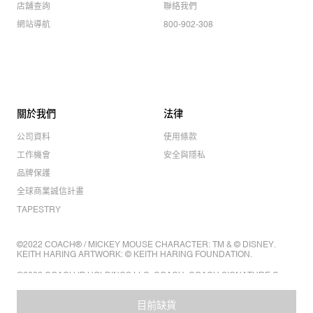
店舖查詢
聯絡我們
網站導航
800-902-308
關於我們
法律
公司資料
使用條款
工作機會
安全與隱私
品牌保護
全球商業誠信計畫
TAPESTRY
©2022 COACH® / MICKEY MOUSE CHARACTER: TM & © DISNEY.
KEITH HARING ARTWORK: © KEITH HARING FOUNDATION.
©2022 COACH IP HOLDINGS LLC. COACH, COACH SIGNATURE C
DESIGN, COACH & TAG DESIGN, COACH HORSE & CARRIAGE
DESIGN ARE REGISTERED TRADEMARKS OF COACH IP HOLDINGS
LLC.
目前缺貨