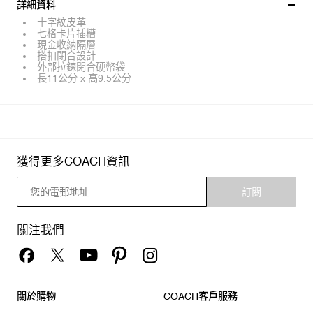
詳細資料
十字紋皮革
七格卡片插槽
現金收納隔層
搭扣閉合設計
外部拉鍊閉合硬幣袋
長11公分 x 高9.5公分
獲得更多COACH資訊
訂閱
關注我們
關於購物
COACH客戶服務