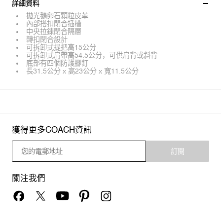
詳細資料
拋光鵝卵石顆粒皮革
內部搭扣閉合插槽
中央拉鍊閉合隔層
轉扣閉合設計
可拆卸式提把高15公分
可拆卸式肩帶高54.5公分，可供肩背或斜背
底部有四個防護腳釘
長31.5公分 x 高23公分 x 寬11.5公分
獲得更多COACH資訊
訂閱
關注我們