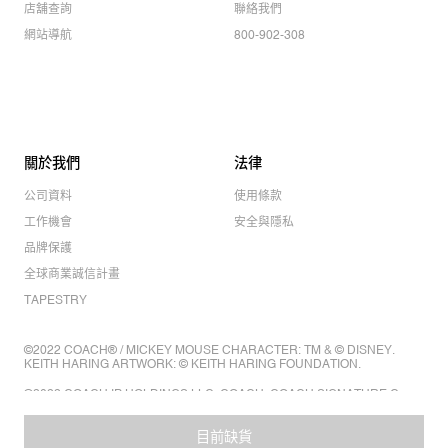
店舖查詢
聯絡我們
網站導航
800-902-308
關於我們
法律
公司資料
使用條款
工作機會
安全與隱私
品牌保護
全球商業誠信計畫
TAPESTRY
©2022 COACH® / MICKEY MOUSE CHARACTER: TM & © DISNEY.
KEITH HARING ARTWORK: © KEITH HARING FOUNDATION.
©2022 COACH IP HOLDINGS LLC. COACH, COACH SIGNATURE C
DESIGN, COACH & TAG DESIGN, COACH HORSE & CARRIAGE
DESIGN ARE REGISTERED TRADEMARKS OF COACH IP HOLDINGS
LLC.
目前缺貨