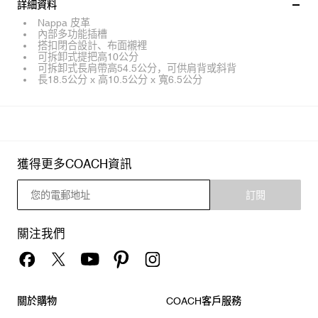
詳細資料
Nappa 皮革
內部多功能插槽
搭扣閉合設計、布面襯裡
可拆卸式提把高10公分
可拆卸式長肩帶高54.5公分，可供肩背或斜背
長18.5公分 x 高10.5公分 x 寬6.5公分
獲得更多COACH資訊
訂閱
關注我們
關於購物
COACH客戶服務