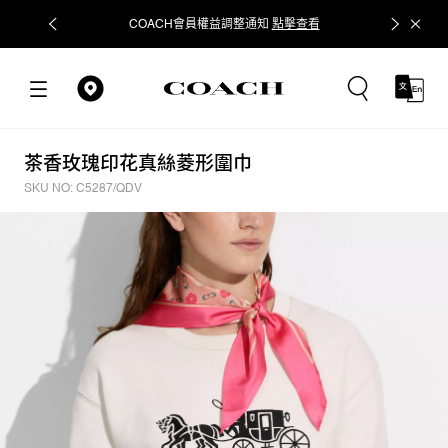
COACH會員權益調整通知
點擊查看
立即追蹤
茶香玫瑰印花真絲菱形圍巾
SKU NO: C5287/QDV