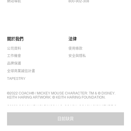
網站導航
800-902-308
關於我們
法律
公司資料
使用條款
工作機會
安全與隱私
品牌保護
全球商業誠信計畫
TAPESTRY
©2022 COACH® / MICKEY MOUSE CHARACTER: TM & © DISNEY.
KEITH HARING ARTWORK: © KEITH HARING FOUNDATION.
©2022 COACH IP HOLDINGS LLC. COACH, COACH SIGNATURE C
DESIGN, COACH & TAG DESIGN, COACH HORSE & CARRIAGE
DESIGN ARE REGISTERED TRADEMARKS OF COACH IP HOLDINGS
目前缺貨
LLC.