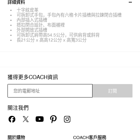
詳細資料
十字紋皮革
可拆卸式手包，手包內有六格卡片插槽與拉鍊閉合插槽
內部插入式插槽
搭扣閉合設計、布面襯裡
外部開放式插槽
可拆卸式肩帶高54.5公分，可供肩背或斜背
長21公分 x 高高12公分 x 高寬3公分
獲得更多COACH資訊
訂閱
關注我們
關於購物
COACH客戶服務