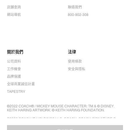
店舖查詢
聯絡我們
網站導航
800-902-308
關於我們
法律
公司資料
使用條款
工作機會
安全與隱私
品牌保護
全球商業誠信計畫
TAPESTRY
©2022 COACH® / MICKEY MOUSE CHARACTER: TM & © DISNEY.
KEITH HARING ARTWORK: © KEITH HARING FOUNDATION.
©2022 COACH IP HOLDINGS LLC. COACH, COACH SIGNATURE C
DESIGN, COACH & TAG DESIGN, COACH HORSE & CARRIAGE
DESIGN ARE REGISTERED TRADEMARKS OF COACH IP HOLDINGS