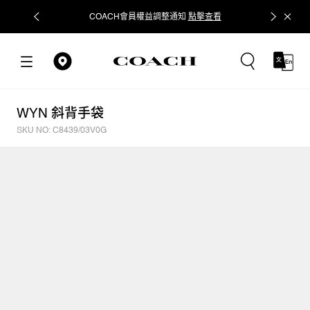
COACH會員權益調整通知
點擊查看
立即追蹤
WYN 斜背手袋
SKU NO: C8439/03V0G