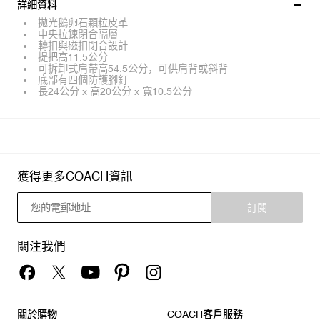
詳細資料
拋光鵝卵石顆粒皮革
中央拉鍊閉合隔層
轉扣與磁扣閉合設計
提把高11.5公分
可拆卸式肩帶高54.5公分，可供肩背或斜背
底部有四個防護腳釘
長24公分 x 高20公分 x 寬10.5公分
獲得更多COACH資訊
訂閱
關注我們
關於購物
COACH客戶服務