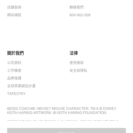
店舖查詢
聯絡我們
網站導航
800-902-308
關於我們
法律
公司資料
使用條款
工作機會
安全與隱私
品牌保護
全球商業誠信計畫
TAPESTRY
©2022 COACH® / MICKEY MOUSE CHARACTER: TM & © DISNEY.
KEITH HARING ARTWORK: © KEITH HARING FOUNDATION.
©2022 COACH IP HOLDINGS LLC. COACH, COACH SIGNATURE C
DESIGN, COACH & TAG DESIGN, COACH HORSE & CARRIAGE
DESIGN ARE REGISTERED TRADEMARKS OF COACH IP HOLDINGS