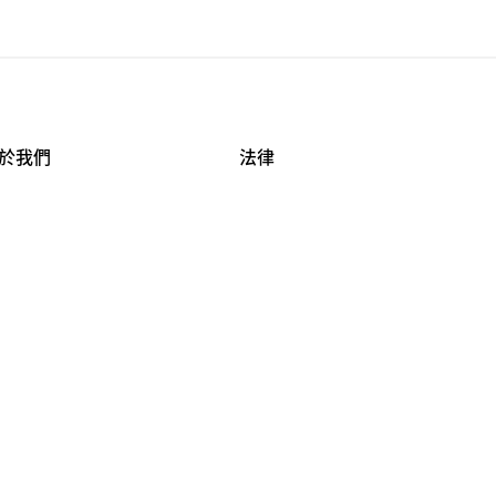
於我們
法律
司資料
使用條款
作機會
安全與隱私
牌保護
球商業誠信計畫
APESTRY