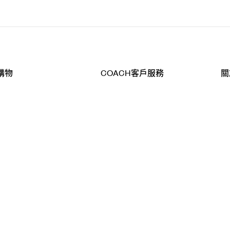
購物
COACH客戶服務
關
查詢
聯絡我們
公
導航
800-902-308
工
品
全
T