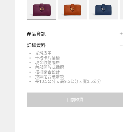
產品資訊
詳細資料
光滑皮革
十格卡片插槽
現金收納隔層
內部開放式插槽
搭扣閉合設計
拉鍊閉合硬幣袋
長13.5公分 x 高9.5公分 x 寬3.5公分
目前缺貨