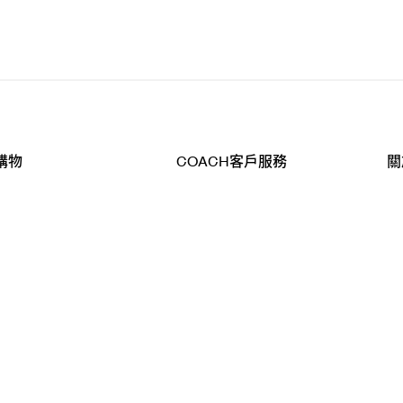
購物
COACH客戶服務
關
查詢
聯絡我們
公
導航
800-902-308
工
品
全
T