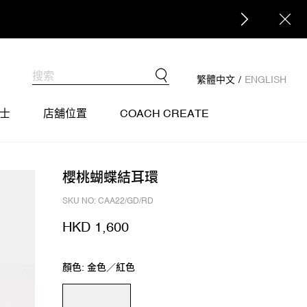
繁體中文
/
ENGLISH
士
店舖位置
COACH CREATE
櫻桃蝴蝶結耳環
SKU NO: CAA22/GD/RD
HKD 1,600
顏色: 金色／紅色