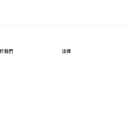
於我們
法律
司資料
使用條款
作機會
安全與隱私
牌保護
球商業誠信計畫
APESTRY