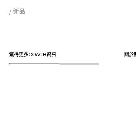
/
新品
獲得更多COACH資訊
關於
訂閱
店舖
網站
關注我們