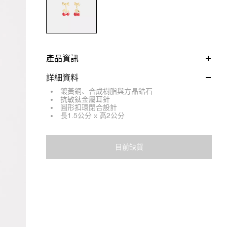
產品資訊
詳細資料
鍍黃銅、合成樹脂與方晶鋯石
抗敏鈦金屬耳針
圓形扣環閉合設計
長1.5公分 x 高2公分
目前缺貨