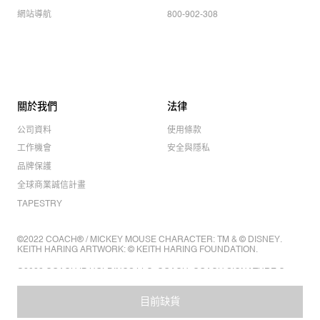
網站導航
800-902-308
關於我們
法律
公司資料
使用條款
工作機會
安全與隱私
品牌保護
全球商業誠信計畫
TAPESTRY
©2022 COACH® / MICKEY MOUSE CHARACTER: TM & © DISNEY.
KEITH HARING ARTWORK: © KEITH HARING FOUNDATION.
©2022 COACH IP HOLDINGS LLC. COACH, COACH SIGNATURE C
DESIGN, COACH & TAG DESIGN, COACH HORSE & CARRIAGE
DESIGN ARE REGISTERED TRADEMARKS OF COACH IP HOLDINGS
目前缺貨
LLC.