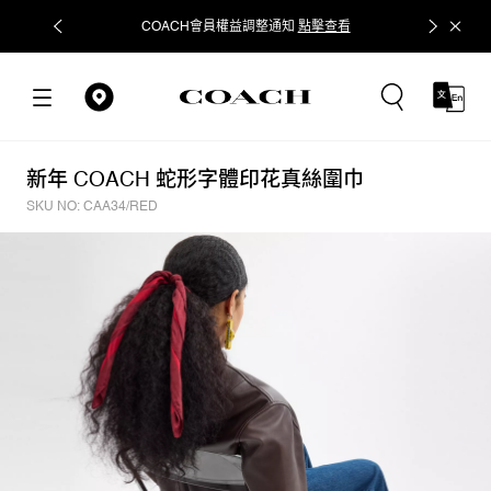
COACH會員權益調整通知
點擊查看
立即追蹤
新年 COACH 蛇形字體印花真絲圍巾
SKU NO: CAA34/RED