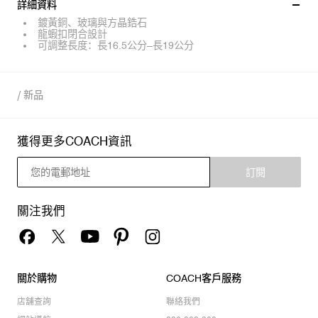
詳細資料
鍍黃銅、玻璃與方晶鋯石
龍蝦扣閉合設計
可調整長度：長16.5公分–長19公分
/
新品
獲得更多COACH資訊
訂閱
關注我們
關於購物
COACH客戶服務
店舖查詢
聯絡我們