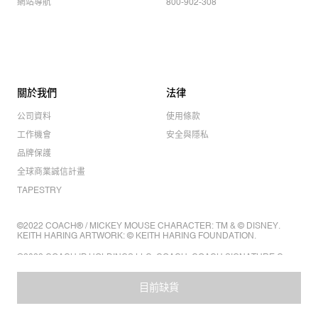
網站導航
800-902-308
關於我們
法律
公司資料
使用條款
工作機會
安全與隱私
品牌保護
全球商業誠信計畫
TAPESTRY
©2022 COACH® / MICKEY MOUSE CHARACTER: TM & © DISNEY.
KEITH HARING ARTWORK: © KEITH HARING FOUNDATION.
©2022 COACH IP HOLDINGS LLC. COACH, COACH SIGNATURE C
DESIGN, COACH & TAG DESIGN, COACH HORSE & CARRIAGE
DESIGN ARE REGISTERED TRADEMARKS OF COACH IP HOLDINGS
LLC.
目前缺貨