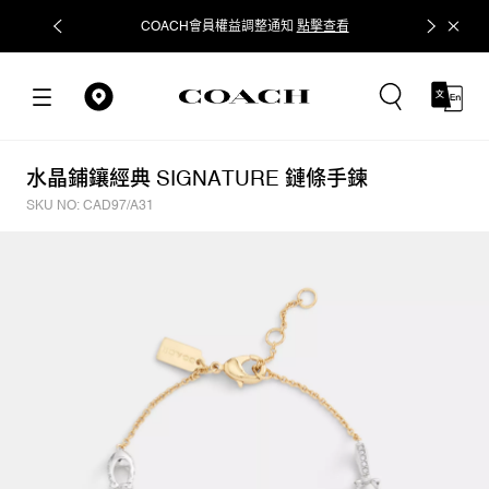
COACH會員權益調整通知
點擊查看
立即追蹤
水晶鋪鑲經典 SIGNATURE 鏈條手鍊
SKU NO: CAD97/A31