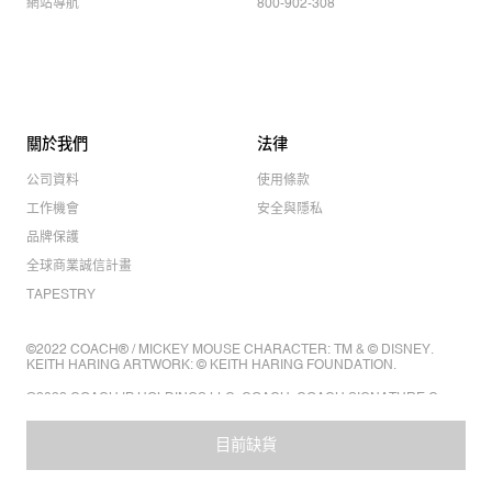
網站導航
800-902-308
關於我們
法律
公司資料
使用條款
工作機會
安全與隱私
品牌保護
全球商業誠信計畫
TAPESTRY
©2022 COACH® / MICKEY MOUSE CHARACTER: TM & © DISNEY.
KEITH HARING ARTWORK: © KEITH HARING FOUNDATION.
©2022 COACH IP HOLDINGS LLC. COACH, COACH SIGNATURE C
DESIGN, COACH & TAG DESIGN, COACH HORSE & CARRIAGE
DESIGN ARE REGISTERED TRADEMARKS OF COACH IP HOLDINGS
LLC.
目前缺貨