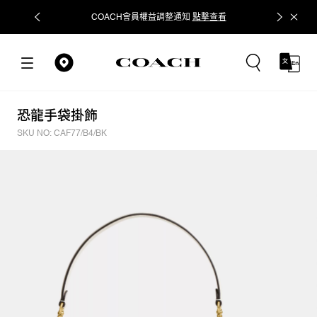
COACH會員權益調整通知
點擊查看
立即追蹤
恐龍手袋掛飾
SKU NO: CAF77/B4/BK