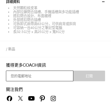
詳細資料
天然顆粒紋皮革
內部拉鍊閉合插槽、手機插槽與多功能插槽
搭扣閉合設計、布面襯裡
外部搭扣閉合插槽
可拆卸式肩帶高63公分，可供肩背或斜背
可容納一台40公分之筆記型電腦
長32.5公分 x 高25公分 x 寬8公分
/
新品
獲得更多COACH資訊
訂閱
關注我們