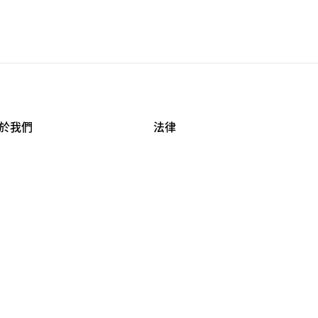
於我們
法律
司資料
使用條款
作機會
安全與隱私
牌保護
球商業誠信計畫
APESTRY