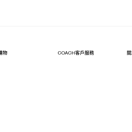
購物
COACH客戶服務
關
查詢
聯絡我們
公
導航
800-902-308
工
品
全
T