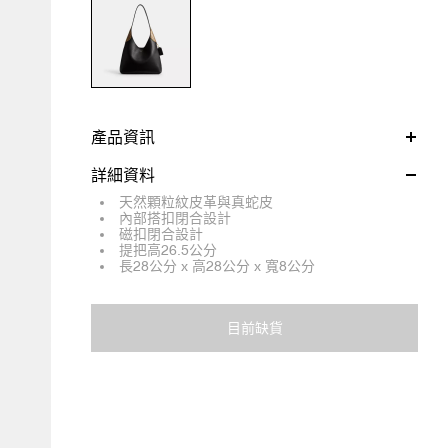
產品資訊
詳細資料
天然顆粒紋皮革與真蛇皮
內部搭扣閉合設計
磁扣閉合設計
提把高26.5公分
長28公分 x 高28公分 x 寬8公分
目前缺貨