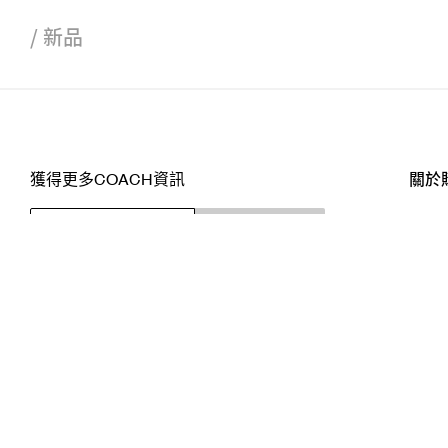
/
新品
獲得更多COACH資訊
關於
訂閱
店舖
網站
關注我們