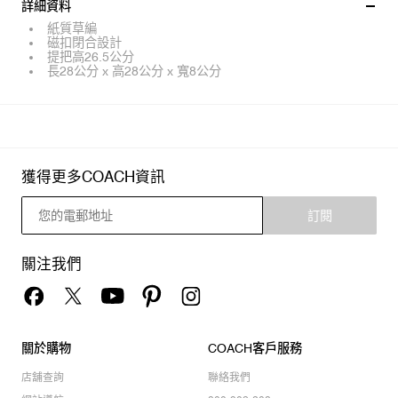
詳細資料
紙質草編
磁扣閉合設計
提把高26.5公分
長28公分 x 高28公分 x 寬8公分
獲得更多COACH資訊
訂閱
關注我們
關於購物
COACH客戶服務
店舖查詢
聯絡我們