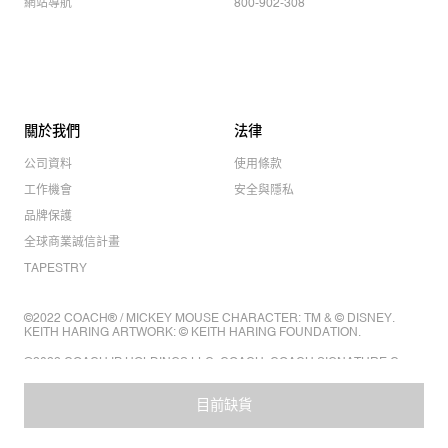
網站導航
800-902-308
關於我們
法律
公司資料
使用條款
工作機會
安全與隱私
品牌保護
全球商業誠信計畫
TAPESTRY
©2022 COACH® / MICKEY MOUSE CHARACTER: TM & © DISNEY.
KEITH HARING ARTWORK: © KEITH HARING FOUNDATION.
©2022 COACH IP HOLDINGS LLC. COACH, COACH SIGNATURE C
DESIGN, COACH & TAG DESIGN, COACH HORSE & CARRIAGE
DESIGN ARE REGISTERED TRADEMARKS OF COACH IP HOLDINGS
LLC.
目前缺貨