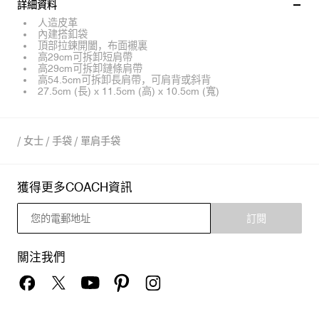
詳細資料
人造皮革
內建搭釦袋
頂部拉鍊開闔，布面襯裏
高29cm可拆卸短肩帶
高29cm可拆卸鏈條肩帶
高54.5cm可拆卸長肩帶，可肩背或斜背
27.5cm (長) x 11.5cm (高) x 10.5cm (寬)
/
女士
/
手袋
/
單肩手袋
獲得更多COACH資訊
訂閱
關注我們