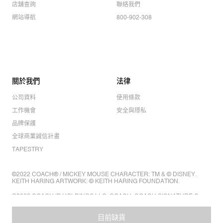
店舖查詢
聯絡我們
網站導航
800-902-308
關於我們
法律
公司資料
使用條款
工作機會
安全與隱私
品牌保護
全球商業誠信計畫
TAPESTRY
©2022 COACH® / MICKEY MOUSE CHARACTER: TM & © DISNEY.
KEITH HARING ARTWORK: © KEITH HARING FOUNDATION.
©2022 COACH IP HOLDINGS LLC. COACH, COACH SIGNATURE C
DESIGN, COACH & TAG DESIGN, COACH HORSE & CARRIAGE
DESIGN ARE REGISTERED TRADEMARKS OF COACH IP HOLDINGS
LLC.
目前缺貨