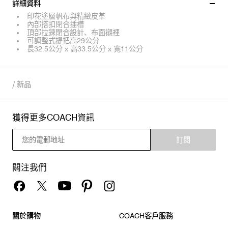
詳細資料
印花塗層帆布與精緻皮革
內部搭扣閉合插槽
頂部拉鍊閉合設計、布面襯裡
可調整式提把高29公分
長32.5公分 x 高33.5公分 x 寬11公分
/
新品
獲得更多COACH資訊
訂閱
關注我們
關於購物
COACH客戶服務