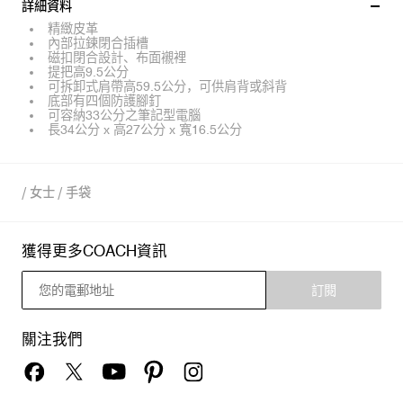
詳細資料
精緻皮革
內部拉鍊閉合插槽
磁扣閉合設計、布面襯裡
提把高9.5公分
可拆卸式肩帶高59.5公分，可供肩背或斜背
底部有四個防護腳釘
可容納33公分之筆記型電腦
長34公分 x 高27公分 x 寬16.5公分
/
女士
/
手袋
獲得更多COACH資訊
訂閱
關注我們