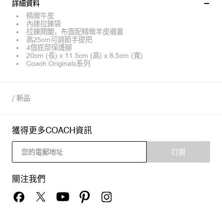
詳細資料
精緻牛皮
內建拉鍊袋
拉鍊開闔，布面配精緻羊皮襯裏
高25cm可調節手提把
4個底部保護腳
20cm (長) x 11.5cm (高) x 8.5cm (寬)
Coach Originals系列
/
新品
獲得更多COACH資訊
訂閱
關注我們