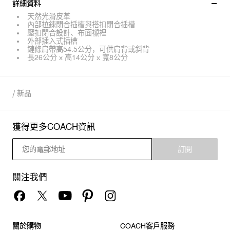
詳細資料
天然光滑皮革
內部拉鍊閉合插槽與搭扣閉合插槽
壓扣閉合設計、布面襯裡
外部插入式插槽
鏈條肩帶高54.5公分，可供肩背或斜背
長26公分 x 高14公分 x 寬8公分
/
新品
獲得更多COACH資訊
訂閱
關注我們
關於購物
COACH客戶服務