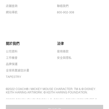
店舖查詢
聯絡我們
網站導航
800-902-308
關於我們
法律
公司資料
使用條款
工作機會
安全與隱私
品牌保護
全球商業誠信計畫
TAPESTRY
©2022 COACH® / MICKEY MOUSE CHARACTER: TM & © DISNEY.
KEITH HARING ARTWORK: © KEITH HARING FOUNDATION.
©2022 COACH IP HOLDINGS LLC. COACH, COACH SIGNATURE C
DESIGN, COACH & TAG DESIGN, COACH HORSE & CARRIAGE
DESIGN ARE REGISTERED TRADEMARKS OF COACH IP HOLDINGS