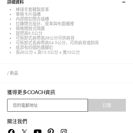
詳細資料
棒球手套鞣製皮革
單格卡片插槽
內部搭扣閉合插槽
拉鍊閉合設計、皮革與布面襯裡
兩格開放式隔層
提把高9.5公分
可拆卸式肩帶高28公分可供肩背
可拆卸式長肩帶高54.5公分，可供肩背或斜背
底部有四個防護腳釘
長26公分 x 高13.5公分 x 寬10公分
/
新品
獲得更多COACH資訊
訂閱
關注我們