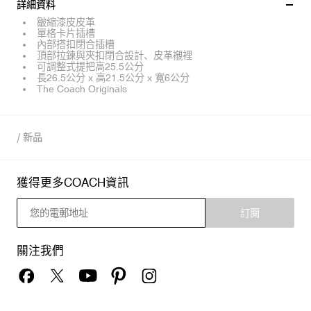
詳細資料
皺縮漆皮皮革
單格卡片插槽
內部搭扣閉合插槽
頂部拉鍊與夾扣閉合設計、皮革襯裡
可調整式提把高25.5公分
長26.5公分 x 高21.5公分 x 寬6公分
The Coach Originals
/
新品
獲得更多COACH資訊
訂閱
關注我們