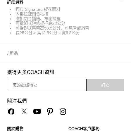
詳細資料
經典 Signature 緹花面料
內部拉鍊閉合插槽
磁扣閉合插槽、布面襯裡
可拆卸式鏈條提把高22公分
可拆卸式肩帶高56.5公分，可肩背或斜背
長25公分 x 高12.5公分 x 寬5.5公分
/
新品
獲得更多COACH資訊
訂閱
關注我們
關於購物
COACH客戶服務