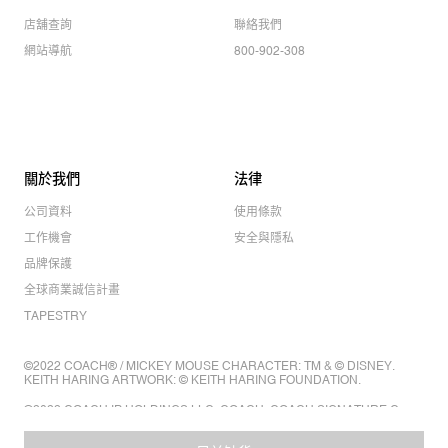
店舖查詢
聯絡我們
網站導航
800-902-308
關於我們
法律
公司資料
使用條款
工作機會
安全與隱私
品牌保護
全球商業誠信計畫
TAPESTRY
©2022 COACH® / MICKEY MOUSE CHARACTER: TM & © DISNEY.
KEITH HARING ARTWORK: © KEITH HARING FOUNDATION.
©2022 COACH IP HOLDINGS LLC. COACH, COACH SIGNATURE C
DESIGN, COACH & TAG DESIGN, COACH HORSE & CARRIAGE
DESIGN ARE REGISTERED TRADEMARKS OF COACH IP HOLDINGS