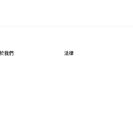
於我們
法律
司資料
使用條款
作機會
安全與隱私
牌保護
球商業誠信計畫
APESTRY