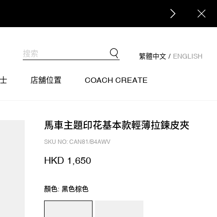
繁體中文
/
ENGLISH
士
店舖位置
COACH CREATE
馬車主題印花基本款輕薄拉鍊皮夾
SKU NO: CAN81/B4AWV
HKD 1,650
顏色: 黑色棕色