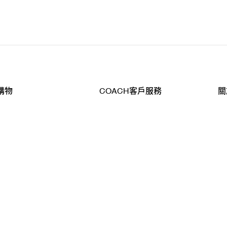
購物
COACH客戶服務
關
查詢
聯絡我們
公
導航
800-902-308
工
品
全
T