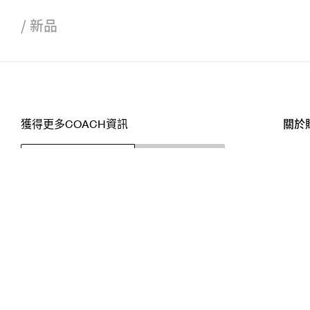
/
新品
獲得更多COACH資訊
關於
訂閱
店舖
網站
關注我們