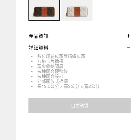
產品資訊
詳細資料
數位印花皮革與精緻皮革
八格卡片插槽
現金收納隔層
拉鍊閉合硬幣袋
拉鍊閉合設計
外部開放式插槽
長19.5公分 x 高9公分 x 寬2公分
目前缺貨