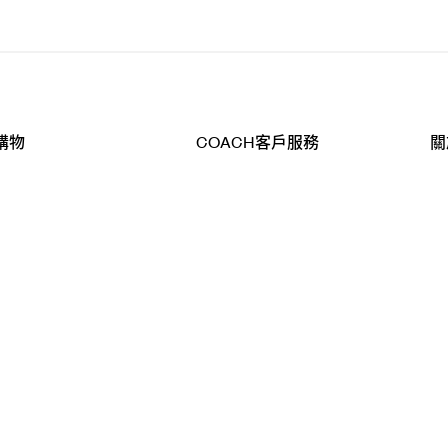
購物
COACH客戶服務
關
查詢
聯絡我們
公
導航
800-902-308
工
品
全
T