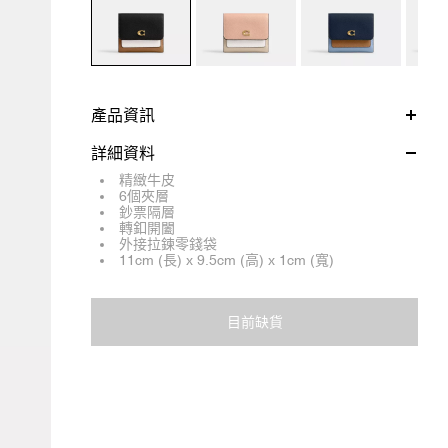
產品資訊
詳細資料
精緻牛皮
6個夾層
鈔票隔層
轉釦開闔
外接拉鍊零錢袋
11cm (長) x 9.5cm (高) x 1cm (寬)
目前缺貨