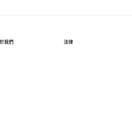
於我們
法律
司資料
使用條款
作機會
安全與隱私
牌保護
球商業誠信計畫
APESTRY