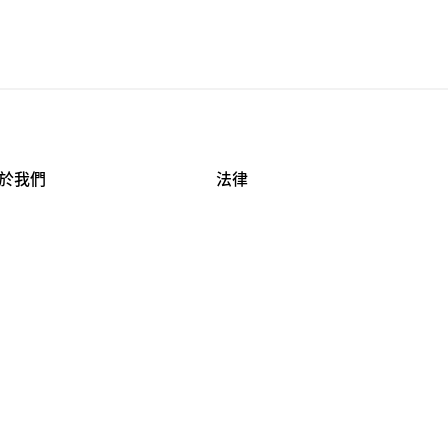
於我們
法律
司資料
使用條款
作機會
安全與隱私
牌保護
球商業誠信計畫
APESTRY