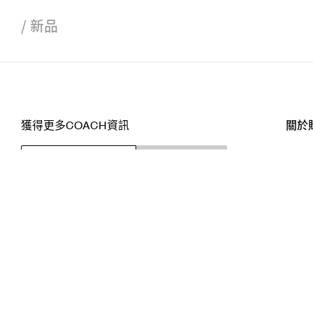
/
新品
獲得更多COACH資訊
關於
訂閱
店舖
網站
關注我們