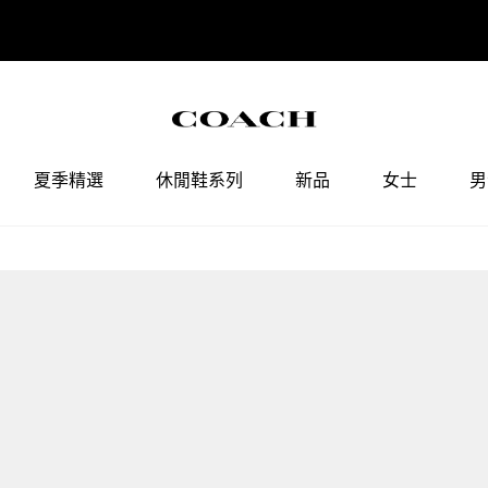
COACH會員權益調整通知
點擊查看
夏季精選
休閒鞋系列
新品
女士
男