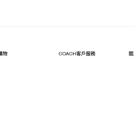
購物
COACH客戶服務
關
查詢
聯絡我們
公
導航
800-902-308
工
品
全
T