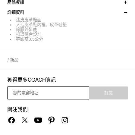
產品資訊
詳細資料
漆皮皮革鞋面
人造皮革鞋內裡、皮革鞋墊
橡膠外鞋底
扣環閉合設計
鞋跟高3.5公分
/
新品
獲得更多COACH資訊
訂閱
關注我們