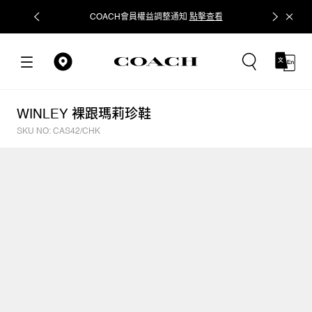
COACH會員權益調整通知
點擊查看
立即追蹤
WINLEY 裸跟瑪莉珍鞋
SKU NO: CAS42/CHK