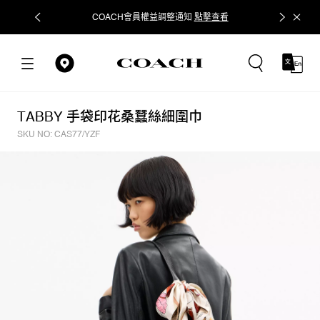
COACH會員權益調整通知
點擊查看
立即追蹤
TABBY 手袋印花桑蠶絲細圍巾
SKU NO: CAS77/YZF