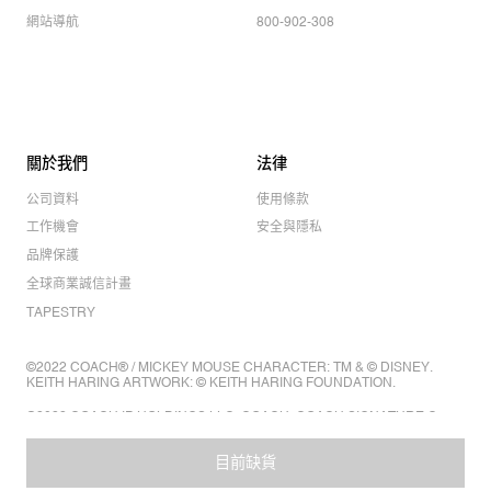
網站導航
800-902-308
關於我們
法律
公司資料
使用條款
工作機會
安全與隱私
品牌保護
全球商業誠信計畫
TAPESTRY
©2022 COACH® / MICKEY MOUSE CHARACTER: TM & © DISNEY.
KEITH HARING ARTWORK: © KEITH HARING FOUNDATION.
©2022 COACH IP HOLDINGS LLC. COACH, COACH SIGNATURE C
DESIGN, COACH & TAG DESIGN, COACH HORSE & CARRIAGE
DESIGN ARE REGISTERED TRADEMARKS OF COACH IP HOLDINGS
目前缺貨
LLC.