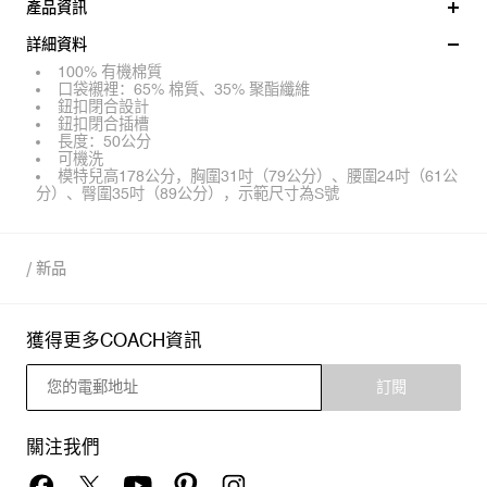
產品資訊
詳細資料
100% 有機棉質
口袋襯裡：65% 棉質、35% 聚酯纖維
鈕扣閉合設計
鈕扣閉合插槽
長度：50公分
可機洗
模特兒高178公分，胸圍31吋（79公分）、腰圍24吋（61公
分）、臀圍35吋（89公分），示範尺寸為S號
/
新品
獲得更多COACH資訊
訂閱
關注我們