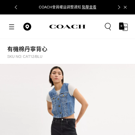
COACH會員權益調整通知
點擊查看
立即追蹤
有機棉丹寧背心
SKU NO: CAT12/BLU