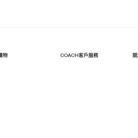
購物
COACH客戶服務
關
查詢
聯絡我們
公
導航
800-902-308
工
品
全
T