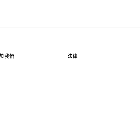
於我們
法律
司資料
使用條款
作機會
安全與隱私
牌保護
球商業誠信計畫
APESTRY