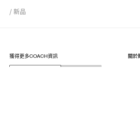
/
新品
獲得更多COACH資訊
關於
訂閱
店舖
網站
關注我們