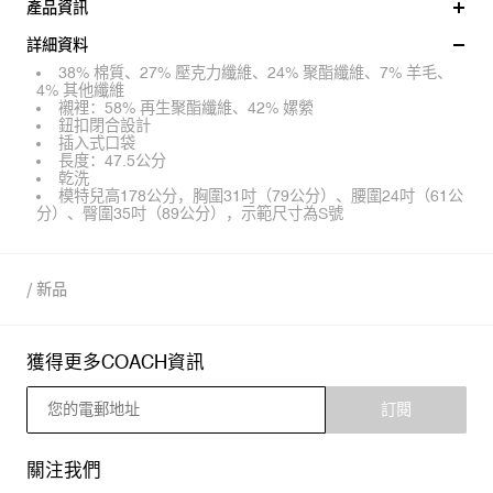
產品資訊
詳細資料
38% 棉質、27% 壓克力纖維、24% 聚酯纖維、7% 羊毛、
4% 其他纖維
襯裡：58% 再生聚酯纖維、42% 嫘縈
鈕扣閉合設計
插入式口袋
長度：47.5公分
乾洗
模特兒高178公分，胸圍31吋（79公分）、腰圍24吋（61公
分）、臀圍35吋（89公分），示範尺寸為S號
/
新品
獲得更多COACH資訊
訂閱
關注我們