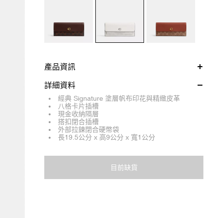
產品資訊
詳細資料
經典 Signature 塗層帆布印花與精緻皮革
八格卡片插槽
現金收納隔層
搭扣閉合插槽
外部拉鍊閉合硬幣袋
長19.5公分 x 高9公分 x 寬1公分
目前缺貨