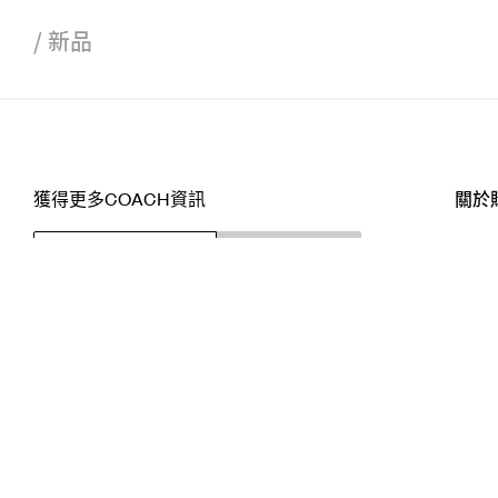
/
新品
獲得更多COACH資訊
關於
訂閱
店舖
網站
關注我們