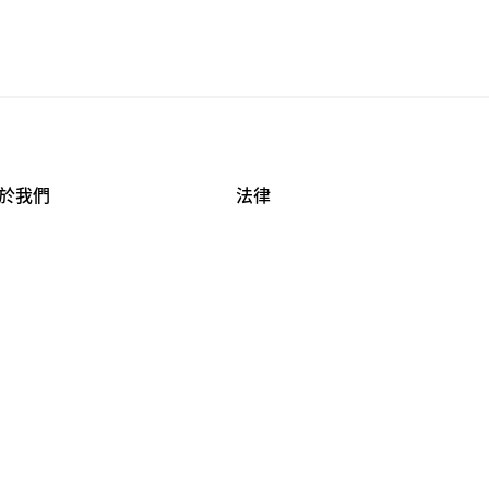
於我們
法律
司資料
使用條款
作機會
安全與隱私
牌保護
球商業誠信計畫
APESTRY