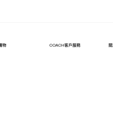
購物
COACH客戶服務
關
查詢
聯絡我們
公
導航
800-902-308
工
品
全
T