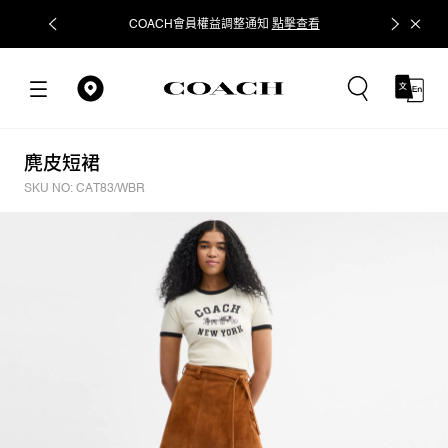
COACH會員權益調整通知
點擊查看
立即追蹤
麂皮短裙
SKU NO: CAT83/WBR