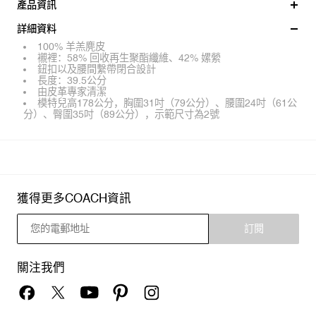
產品資訊
詳細資料
100% 羊羔麂皮
襯裡：58% 回收再生聚酯纖維、42% 嫘縈
鈕扣以及腰間繫帶閉合設計
長度：39.5公分
由皮革專家清潔
模特兒高178公分，胸圍31吋（79公分）、腰圍24吋（61公
分）、臀圍35吋（89公分），示範尺寸為2號
獲得更多COACH資訊
訂閱
關注我們