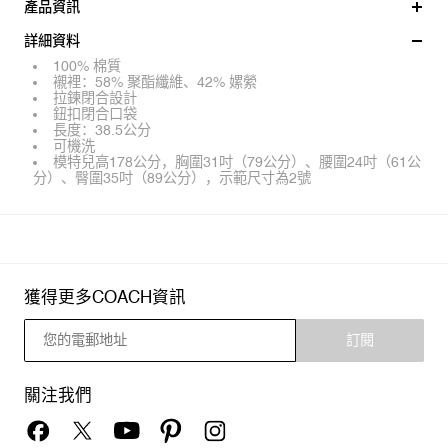
產品資訊
詳細資料
100% 棉質
襯裡：58% 聚酯纖維、42% 嫘縈
拉鍊閉合設計
鈕扣閉合口袋
長度：38.5公分
可機洗
模特兒高178公分，胸圍31吋（79公分）、腰圍24吋（61公
分）、臀圍35吋（89公分），示範尺寸為2號
獲得更多COACH資訊
訂閱
關注我們