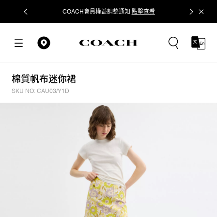
COACH會員權益調整通知
點擊查看
立即追蹤
棉質帆布迷你裙
SKU NO: CAU03/Y1D