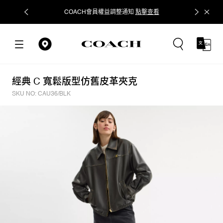
COACH會員權益調整通知
點擊查看
立即追蹤
經典 C 寬鬆版型仿舊皮革夾克
SKU NO: CAU36/BLK