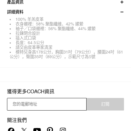
產品資訊
詳細資料
100% 羊羔皮革
衣身襯裡：58% 聚酯纖維、42% 嫘縈
袖子／口袋襯裡：56% 聚酯纖維、44% 嫘縈
拉鍊閉合設計
插入式口袋
長度：64.5公分
請交由皮革專家清潔
模特兒身高178公分，胸圍31吋（79公分），腰圍24吋（61
公分），臀圍35吋（89公分），示範尺寸為S號
獲得更多COACH資訊
訂閱
關注我們