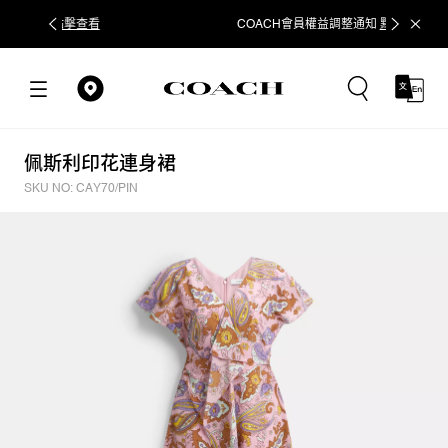
COACH會員權益調整通知
點擊查看
立即追蹤
佩斯利印花連身裙
SKU NO: CAY70/PIN