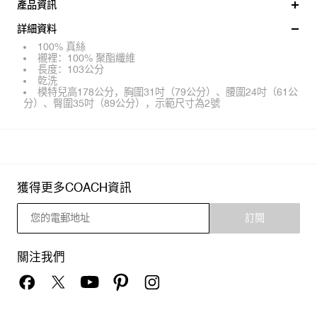
產品資訊
詳細資料
100% 真絲
襯裡：100% 聚酯纖維
長度：103公分
乾洗
模特兒高178公分，胸圍31吋（79公分）、腰圍24吋（61公
分）、臀圍35吋（89公分），示範尺寸為2號
獲得更多COACH資訊
訂閱
關注我們