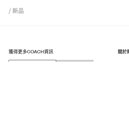
/
新品
獲得更多COACH資訊
關於
訂閱
店舖
網站
關注我們