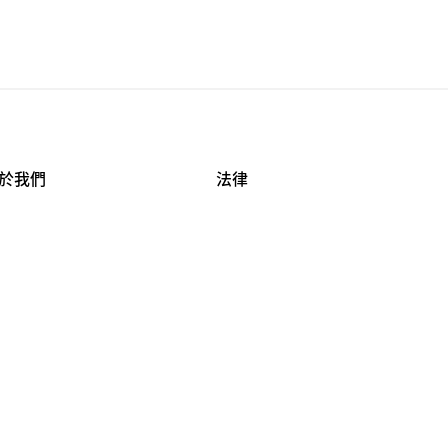
於我們
法律
司資料
使用條款
作機會
安全與隱私
牌保護
球商業誠信計畫
APESTRY