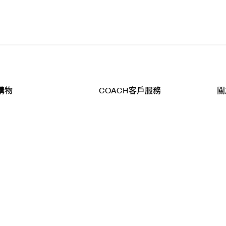
購物
COACH客戶服務
關
查詢
聯絡我們
公
導航
800-902-308
工
品
全
T