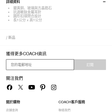
詳細資料
鍍黃銅、玻璃與方晶鋯石
抗過敏鈦金屬耳針
圓形扣環閉合設計
長1公分 x 高1公分
/
新品
獲得更多COACH資訊
訂閱
關注我們
關於購物
COACH客戶服務
店舖查詢
聯絡我們