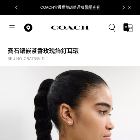
COACH會員權益調整通知
點擊查看
立即追蹤
寶石鑲嵌茶香玫瑰飾釘耳環
SKU NO: CBA73/GLD