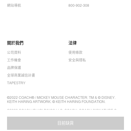
網站導航
800-902-308
關於我們
法律
公司資料
使用條款
工作機會
安全與隱私
品牌保護
全球商業誠信計畫
TAPESTRY
©2022 COACH® / MICKEY MOUSE CHARACTER: TM & © DISNEY.
KEITH HARING ARTWORK: © KEITH HARING FOUNDATION.
©2022 COACH IP HOLDINGS LLC. COACH, COACH SIGNATURE C
DESIGN, COACH & TAG DESIGN, COACH HORSE & CARRIAGE
DESIGN ARE REGISTERED TRADEMARKS OF COACH IP HOLDINGS
LLC.
目前缺貨