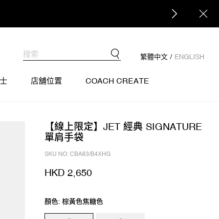
繁體中文
/
ENGLISH
士
店舖位置
COACH CREATE
【線上限定】JET 經典 SIGNATURE
單肩手袋
SKU NO: CBA83/B4XHG
HKD 2,650
顏色: 棕黃色焦糖色