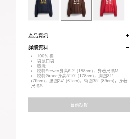
產品資訊
詳細資料
100% 棉
袋鼠口袋
機洗
模特Steven身高6'2" (188cm)，身著尺碼M
模特Grace身高5'10" (178cm)，胸圍31"
(79cm)，腰圍24" (61cm)，臀圍35" (89cm)，身著
尺碼S
目前缺貨