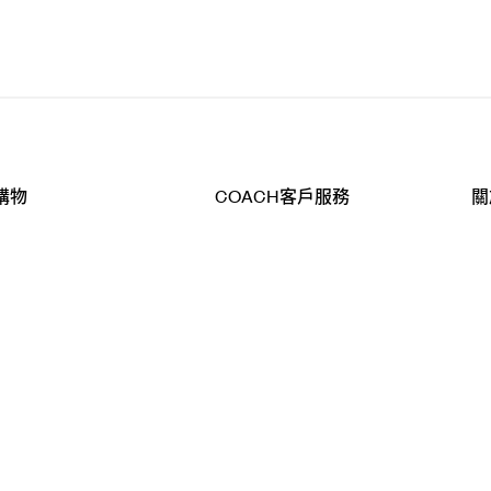
購物
COACH客戶服務
關
查詢
聯絡我們
公
導航
800-902-308
工
品
全
T