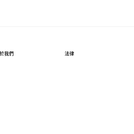
於我們
法律
司資料
使用條款
作機會
安全與隱私
牌保護
球商業誠信計畫
APESTRY