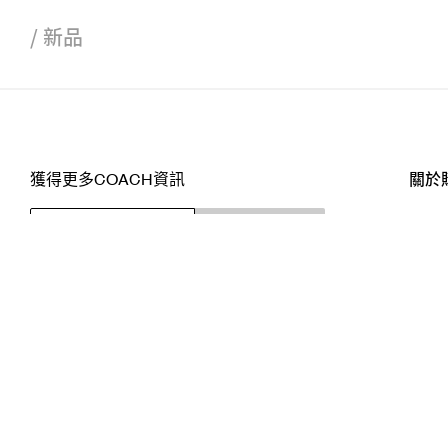
/
新品
獲得更多COACH資訊
關於
訂閱
店舖
網站
關注我們