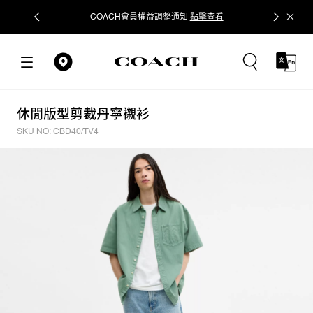
COACH會員權益調整通知
點擊查看
立即追蹤
休閒版型剪裁丹寧襯衫
SKU NO: CBD40/TV4