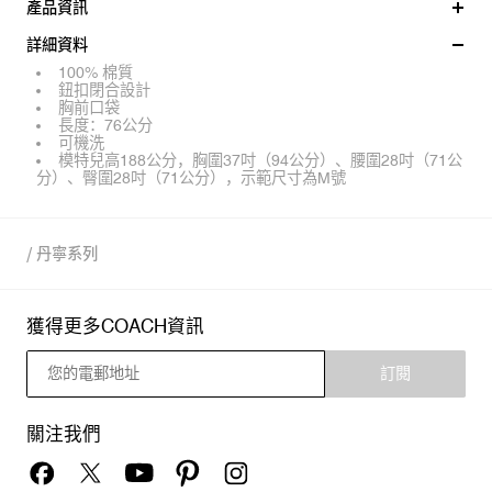
產品資訊
詳細資料
100% 棉質
鈕扣閉合設計
胸前口袋
長度：76公分
可機洗
模特兒高188公分，胸圍37吋（94公分）、腰圍28吋（71公
分）、臀圍28吋（71公分），示範尺寸為M號
/
丹寧系列
獲得更多COACH資訊
訂閱
關注我們