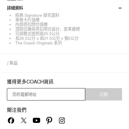
詳細資料
經典 Signature 緹花面料
單格卡片插槽
內部搭扣閉合插槽
頂部拉鍊與夾扣閉合設計、皮革襯裡
可調整式提把高25.5公分
長26.5公分 x 高21.5公分 x 寬6公分
The Coach Originals 系列
/
新品
獲得更多COACH資訊
訂閱
關注我們