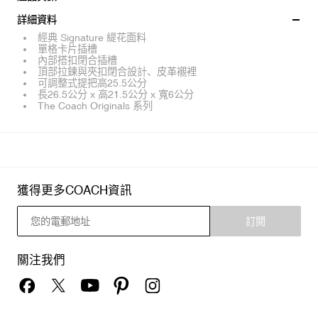
詳細資料
經典 Signature 緹花面料
單格卡片插槽
內部搭扣閉合插槽
頂部拉鍊與夾扣閉合設計、皮革襯裡
可調整式提把高25.5公分
長26.5公分 x 高21.5公分 x 寬6公分
The Coach Originals 系列
獲得更多COACH資訊
訂閱
關注我們