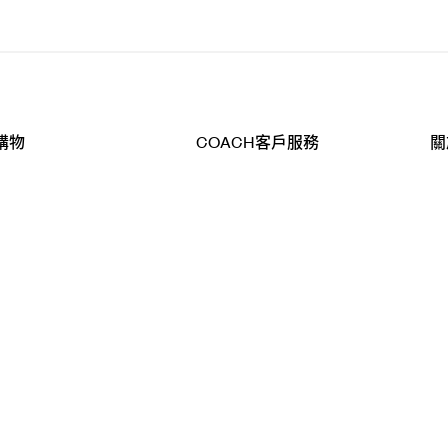
購物
COACH客戶服務
關
查詢
聯絡我們
公
導航
800-902-308
工
品
全
T