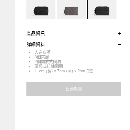
產品資訊
詳細資料
人造皮革
3個夾層
2個開放式隔層
環繞式拉鍊開闔
11cm (長) x 7cm (高) x 2cm (寬)
目前缺貨