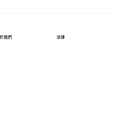
於我們
法律
司資料
使用條款
作機會
安全與隱私
牌保護
球商業誠信計畫
APESTRY