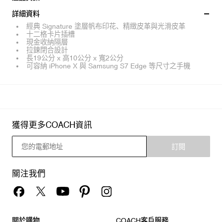
詳細資料
經典 Signature 塗層帆布印花、精緻皮革與光滑皮革
十二格卡片插槽
現金收納隔層
拉鍊閉合設計
長19公分 x 高10公分 x 寬2公分
可容納 iPhone X 與 Samsung S7 Edge 等尺寸之手機
獲得更多COACH資訊
訂閱
關注我們
關於購物
COACH客戶服務