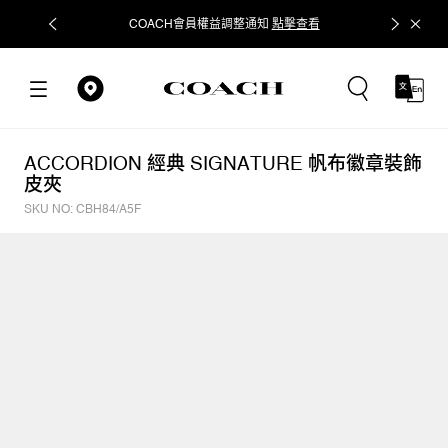
COACH會員權益調整通知
點擊查看
立即追蹤
ACCORDION 經典 SIGNATURE 帆布徽章裝飾
皮夾
SKU NO: CBH84/A5F