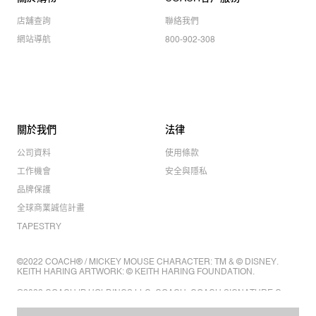
店舖查詢
聯絡我們
網站導航
800-902-308
關於我們
法律
公司資料
使用條款
工作機會
安全與隱私
品牌保護
全球商業誠信計畫
TAPESTRY
©2022 COACH® / MICKEY MOUSE CHARACTER: TM & © DISNEY.
KEITH HARING ARTWORK: © KEITH HARING FOUNDATION.
©2022 COACH IP HOLDINGS LLC. COACH, COACH SIGNATURE C
DESIGN, COACH & TAG DESIGN, COACH HORSE & CARRIAGE
DESIGN ARE REGISTERED TRADEMARKS OF COACH IP HOLDINGS